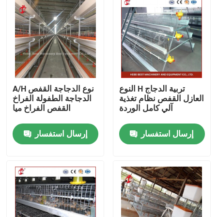
النوع H تربية الدجاج
A/H نوع الدجاجة القفص
العازل القفص نظام تغذية
الدجاجة الطفولة الفراخ
آلي كامل الوردة
القفص الفراخ ميا
إرسال استفسار
إرسال استفسار
منزل
حول بنا
إتصال