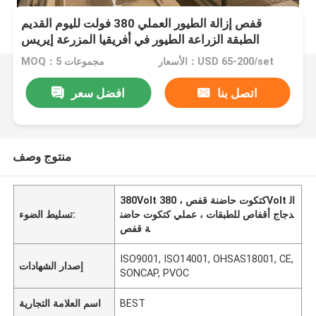
قفص إزالة الطيور العملي 380 فولت لليوم القديم
الطبقة الزراعة الطيور في أفريقيا المزرعة إيريس
الأسعار：USD 65-200/set
MOQ：5 مجموعات
اتصل بنا
افضل سعر
منتوج وصف
380Volt كتكوت حاضنة قفص ، 380Volt ال
دجاج أقفاص للطبقات ، عملي كتكوت حاضن
تسليط الضوء:
ة قفص
ISO9001, ISO14001, OHSAS18001, CE,
إصدار الشهادات
SONCAP, PVOC
BEST
اسم العلامة التجارية