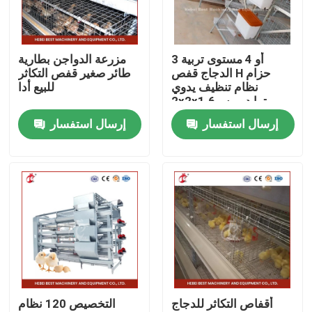
المنتجات
3 أو 4 مستوى تربية
مزرعة الدواجن بطارية
الدجاج قفص H حزام
طائر صغير قفص التكاثر
نظام قفص بطارية الدواجن
نظام تنظيف يدوي
للبيع أدا
2x2x1.6مترا دوريس
إرسال استفسار
إرسال استفسار
نظام قفص البطارية طبقة
نظام قفص تربية الدواجن
قفص طبقة الدواجن
قفص بطارية الدجاج للبيع
أقفاص التكاثر للدجاج
التخصيص 120 نظام
قفص دجاج التسمين