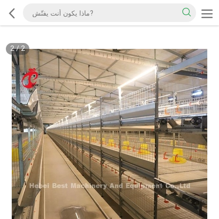
2
/
2