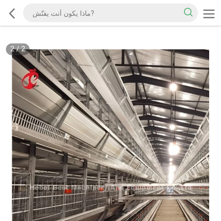
2
/
2