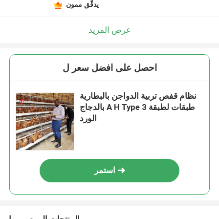
يدقّق ممون
عرض المزيد
احصل على افضل سعر ل
نظام قفص تربية الدواجن بالبطارية
بالدجاج A H Type 3 طبقات لطبقة
الورد
استمر
المنتجات الموصى بها