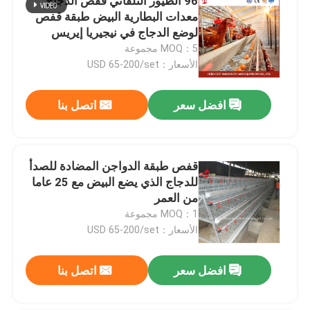
96 الطيور التلقائي قفص الدجاج
معدات البطارية البيض طبقة قفص
لوضع الدجاج في نيجيريا إيريس
MOQ：5 مجموعة
الأسعار：USD 65-200/set
افضل سعر
اتصل بنا
قفص طبقة الدواجن المضادة للصدأ
للدجاج الذي يضع البيض مع 25 عاما
من العمر
MOQ：1 مجموعة
الأسعار：USD 65-200/set
افضل سعر
اتصل بنا