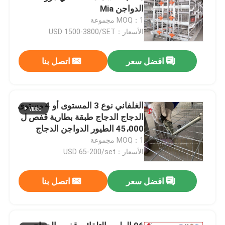
الدواجن Mia
MOQ：1 مجموعة
الأسعار：USD 1500-3800/SET
افضل سعر
اتصل بنا
الغلفاني نوع 3 المستوى أو 4 مستوى
الدجاج الدجاج طبقة بطارية قفص ل
45،000 الطيور الدواجن الدجاج
مزرعة دوريس
MOQ：1 مجموعة
الأسعار：USD 65-200/set
افضل سعر
اتصل بنا