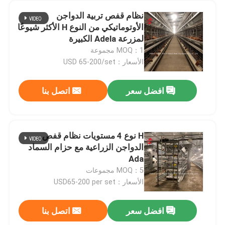
نظام قفص تربية الدواجن
الأوتوماتيكي من النوع H الأكثر شيوعًا
لمزرعة Adela الكبيرة
MOQ：1 مجموعة
الأسعار：USD 65-200/set
افضل سعر
اتصل بنا
H نوع 4 مستويات نظام قفص
الدواجن الزراعية مع حزام السماد
Ada
MOQ：5 مجموعات
الأسعار：USD65-200 per set
افضل سعر
اتصل بنا