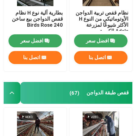
نظام قفص تربية الدواجن
بطارية آلية نوع H نظام
الأوتوماتيكي من النوع H
قفص الدواجن بيع ساخن
الأكثر شيوعًا لمزرعة
240 Birds Rose
Adela الكبيرة
افضل سعر
افضل سعر
اتصل بنا
اتصل بنا
قفص طبقة الدواجن
(67)