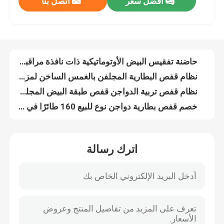
افضل سعر
اتصل بنا
حاضنة تفقيس البيض الأوتوماتيكية ذات نافذة مراقبة مزدوجة الطبقة 220 فولت
نظام قفص البطارية المجلفن بالغمس الساخن لمزرعة الدواجن Q235 Steel Emily
جولة في المعمل
نظام قفص تربية الدواجن قفص طبقة البيض المجلفن 40 بابًا في إفريقيا Adela
خصم قفص بطارية دواجن نوع للبيع 160 طائرًا في زامبيا أديلا
ضبط الجودة
A نوع بطارية الدواجن قفص 120 الطيور الدجاج وضع البيض قفص أفريقيا دوريس
نيجيريا مستودع قسط وديلوكس نظام قفص بطارية الدواجن لطبقة الدجاج ساندي
اتصل بنا
سعر قفص بطارية الدجاج 4 طبقات في نيجيريا ، ارتفع قفص طبقة الدجاج 5 أبواب
نظام قفص البطارية الأوتوماتيكي بطبقة تجارية قفص الدجاج 3 طبقات Hot Sale Rose
حاضنة تفريخ البيض 100 واط لوح عازل من الصلب حاضنة بيض الدجاج للبيع Adela
أخبار
معدات مزرعة دواجن طبقة نوع البطارية مع آلة تغذية أوتوماتيكية 9 طبقات Mia
اترك رسالة
3 طبقات تراجع الساخنة المجلفن مزرعة الدواجن قفص الدجاج ، طبقة قفص الدجاج الساخن بيع Mia
طلب اقتباس
نظام قفص تربية الدواجن الأكثر مبيعًا في إفريقيا 32 بابًا لطيور وضع البيض إميلي
متانة تصميم البيت وضع نظام قفص بطارية الدجاج مع شبكة القزحية القفص
نظام قفص بطارية الدواجن
نظام معالجة السماد عالي الكفاءة ، آلة تجفيف السماد في مزرعة الدواجن 5000kcal Iris
نوع القفص بطارية الطيور الطيور الطيور الطيور الطيور الطيور الطيور الطيور الطيور الطيور الطيور الطيور الطيور الطيور الطيور الطيور الطيور الطيور
نظام قفص البطارية طبقة