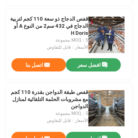
قفص الدجاج ذو سعة 110 كجم لتربية
الدجاج في 432 سم2 من النوع A أو
H Doris
MOQ：5 مجموعة
الأسعار：قابل للتفاوض
افضل سعر
اتصل بنا
قفص طبقة الدواجن بقدرة 110 كجم
منزل
مع مشروبات الحلمة التلقائية لمنازل
الدواجن
MOQ：5 مجموعة
المنتجات
الأسعار：قابل للتفاوض
حول بنا