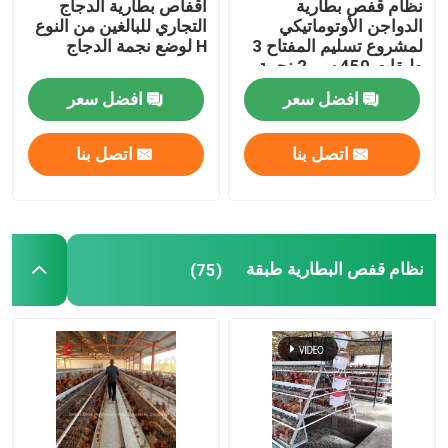
نظام قفص بطارية
أقفاص بطارية الدجاج
الدواجن الأوتوماتيكي
التجاري للبالغين من النوع
لمشروع تسليم المفتاح 3
H لوضع نجمة الدجاج
آلة إزالة السماد
طبقات 450 سم 2 نجمة
افضل سعر
افضل سعر
آلة مطحنة العلف
اتصل بنا
اتصل بنا
عربة تغذية الدجاج الأوتوماتيكية
آلة بيليه الأعلاف الحيوانية
نظام قفص البطارية طبقة
(75)
معدات تجهيز الفراريج
حاضنة تفقيس البيض
آلة تغذية الأسماك العائمة