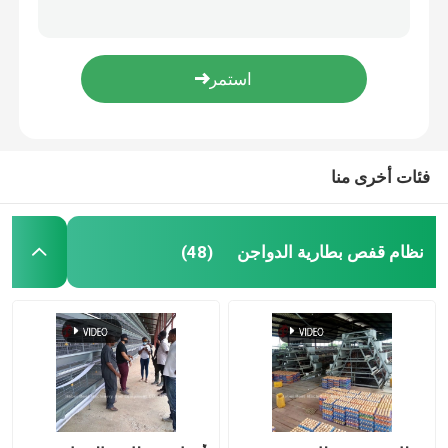
مزرعة دواجن ممتازة A نوع طلقة قفص دجاج بطارية قفص حضنة دجاج Iris
زاوية شريط الإطار نظام قفص بطارية الدواجن H نوع طبقة قفص الدجاج أفريقيا دوريس
نظام قفص تربية الدواجن
3 كاشطات آلة معالجة نفايات الدجاج ، مكشطة سماد الدجاج 8 عجلات دوريس
نظام قفص بطارية الدواجن الأوتوماتيكي لمشروع تسليم المفتاح 3 طبقات 450 سم 2 نجمة
قفص طبقة الدواجن
نظام قفص تربية الدواجن الأوتوماتيكي للطبقات النجمية
فئات أخرى منا
قفص بطارية الدجاج للبيع
قفص دجاج التسمين
نظام قفص بطارية الدواجن
(48)
قفص كتكوت حاضن
معدات قفص الدجاج الأوتوماتيكي
آلة مجفف السماد